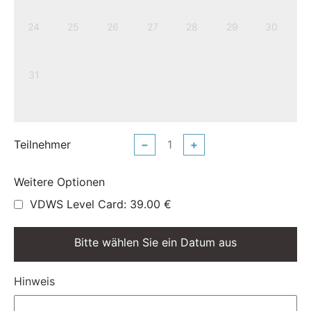
24
25
26
27
28
29
30
31
Teilnehmer
−
+
Weitere Optionen
VDWS Level Card: 39.00 €
Bitte wählen Sie ein Datum aus
Hinweis