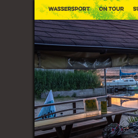
Wassersport
On Tour
S