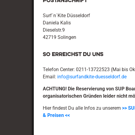
Postanschrift
Surf´n´Kite Düsseldorf
Daniela Kalis
Dieselstr.9
42719 Solingen
So erreichst du uns
Telefon Center: 0211-13722523 (Mai bis Ok
Email:
info@surfandkite-duesseldorf.de
ACHTUNG! Die Reservierung von SUP Boar
organisatorischen Gründen leider nicht mö
Hier findest Du alle Infos zu unserem
>> SU
& Preisen <<