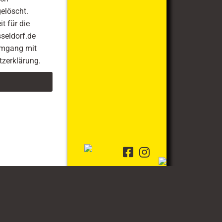
elöscht.
t für die
seldorf.de
 Umgang mit
tzerklärung.