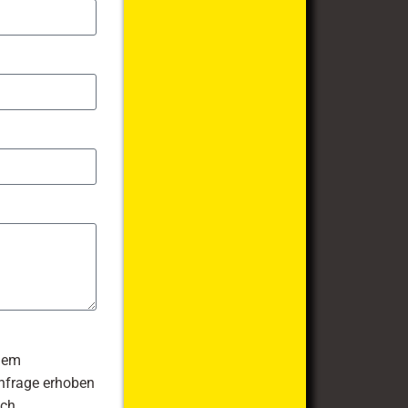
dem
nfrage erhoben
ach