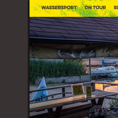
Wassersport
On Tour
S