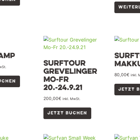
WEITER
amp
Surf
Surftour
Makk
wSt.
Grevelinger
80,00
€
inkl.
Mo-Fr
UCHEN
20.-24.9.21
JETZT 
200,00
€
inkl. MwSt.
JETZT BUCHEN