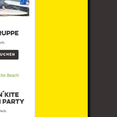
ruppe
wSt.
BUCHEN
n´Kite
 Party
 MwSt.