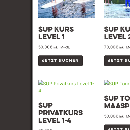
SUP Kurs
SUP K
Level 1
Level 
50,00
€
70,00
€
inkl. MwSt.
inkl. M
JETZT BUCHEN
JETZT B
SUP T
SUP
Maasp
Privatkurs
50,00
€
inkl. M
Level 1-4
JETZT B