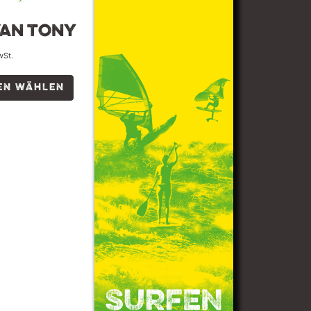
an Tony
wSt.
EN WÄHLEN