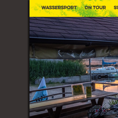
Wassersport
On Tour
S