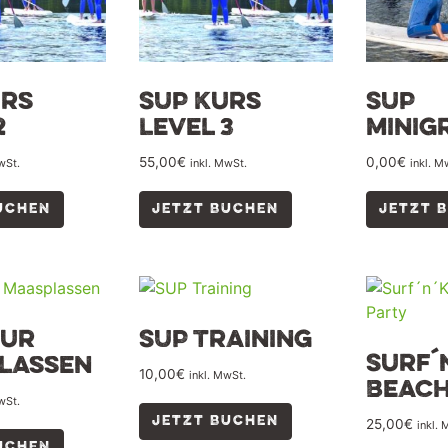
urs
SUP Kurs
SUP
2
Level 3
Minig
55,00
€
0,00
€
wSt.
inkl. MwSt.
inkl. M
UCHEN
JETZT BUCHEN
JETZT 
our
SUP Training
Surf´
lassen
10,00
€
inkl. MwSt.
Beach
wSt.
JETZT BUCHEN
25,00
€
inkl.
UCHEN