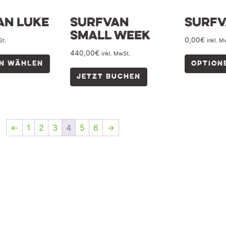
an Luke
Surfvan
Surfv
Small Week
0,00
€
St.
inkl. M
440,00
€
inkl. MwSt.
EN WÄHLEN
OPTION
JETZT BUCHEN
←
1
2
3
4
5
6
→