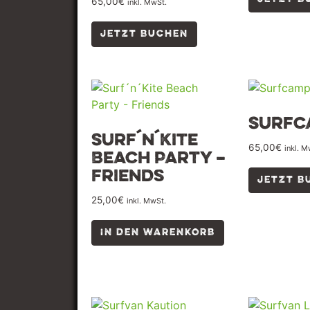
65,00
€
inkl. MwSt.
JETZT BUCHEN
Surfc
Surf´n´Kite
65,00
€
inkl. M
Beach Party –
Friends
JETZT B
25,00
€
inkl. MwSt.
IN DEN WARENKORB