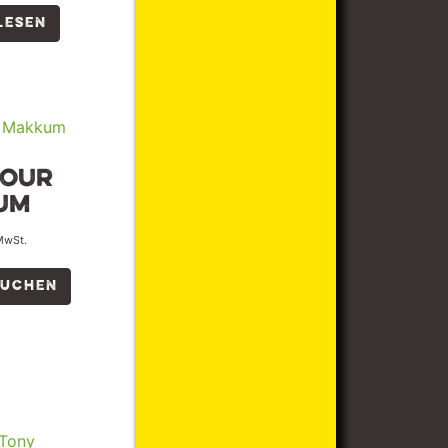
LESEN
tour
um
 MwSt.
BUCHEN